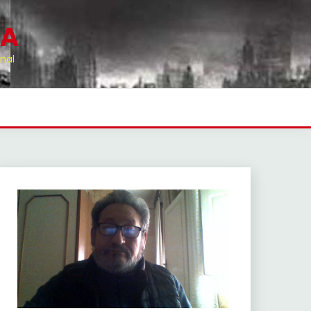
RA
nal