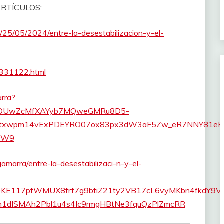
RTÍCULOS:
n/25/05/2024/entre-la-desestabilizacion-y-el-
/a331122.html
rra?
GOUwZcMfXAYyb7MQweGMRu8D5-
Ceutxwpm14vExPDEYRO07ox83px3dW3aF5Zw_eR7NNY81eH
wW9
amarra/entre-la-desestabilizaci-n-y-el-
KE117pfWMUX8frf7g9btiZ21ty2VB17cL6vyMKbn4fkdY9V
m1dISMAh2Pbl1u4s4Ic9rmgHBtNe3fquQzPlZmcRR