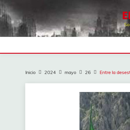
Saltar
al
E
contenido
So
Inicio
2024
mayo
26
Entre la deses