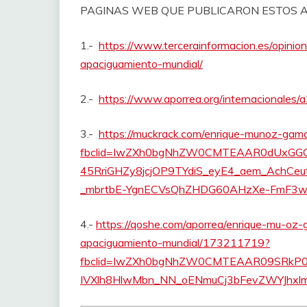
PAGINAS WEB QUE PUBLICARON ESTOS A
1.-
https://www.tercerainformacion.es/opinio
apaciguamiento-mundial/
2.-
https://www.aporrea.org/internacionales
3.-
https://muckrack.com/enrique-munoz-gama
fbclid=IwZXh0bgNhZW0CMTEAAR0dUxG
45RriGHZy8jcjOP9TYdiS_eyE4_aem_Ach
_mbrtbE-YgnECVsQhZHDG60AHzXe-FmF3
4.-
https://qoshe.com/aporrea/enrique-mu-oz-g
apaciguamiento-mundial/173211719?
fbclid=IwZXh0bgNhZW0CMTEAAR09SRkP0
IVXlh8HlwMbn_NN_oENmuCj3bFevZWYJhxl