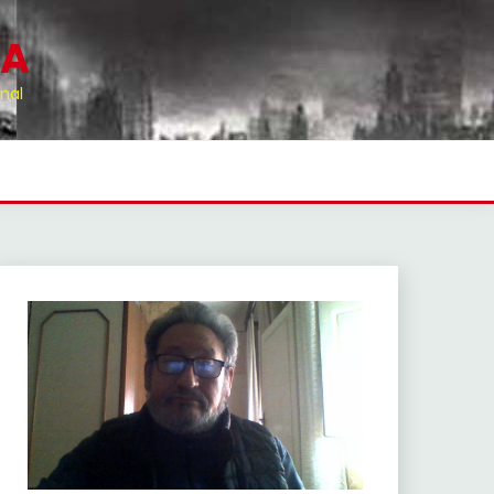
RA
nal