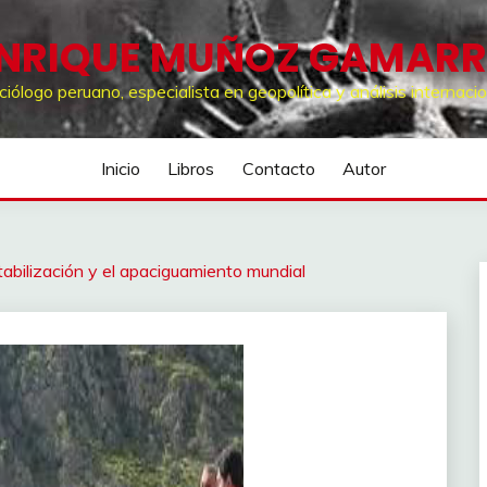
NRIQUE MUÑOZ GAMAR
ciólogo peruano, especialista en geopolítica y análisis internacio
Inicio
Libros
Contacto
Autor
tabilización y el apaciguamiento mundial