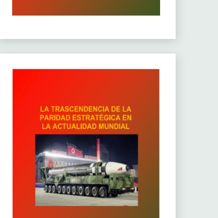
c-
4mg_aem_AcjZCR26KgK-