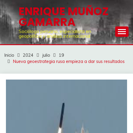
Saltar
ENRIQUE MUÑOZ
al
GAMARRA
contenido
Sociólogo peruano, especialista en
geopolítica y análisis internacional
Inicio
2024
julio
19
Nueva geoestrategia rusa empieza a dar sus resultados