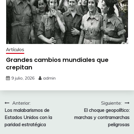
Artículos
Grandes cambios mundiales que
crepitan
9 julio, 2026
admin
Navegación
Anterior:
Siguiente:
Los malabarismos de
El choque geopolítico:
de
Estados Unidos con la
marchas y contramarchas
entradas
paridad estratégica
peligrosas