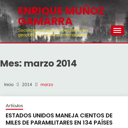
Saltar
ENRIQUE MUÑOZ
al
GAMARRA
contenido
Sociólogo peruano, especialista en
geopolítica y análisis internacional
Mes:
marzo 2014
Inicio
2014
marzo
Artículos
ESTADOS UNIDOS MANEJA CIENTOS DE
MILES DE PARAMILITARES EN 134 PAÍSES